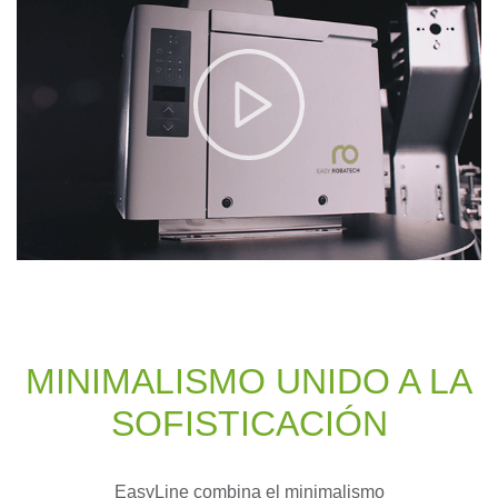
MI­NI­MA­LIS­MO UNI­DO A LA
SO­FIS­TI­CA­CIÓN
EasyLine combina el minimalismo