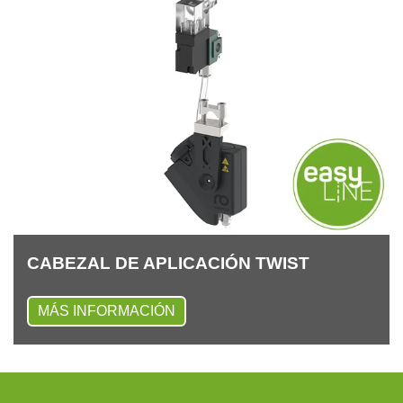
CA­BE­ZAL DE AP­LI­CA­CIÓN TWIST
MÁS INFORMACIÓN