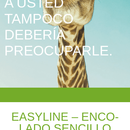
A USTED
TAMPOCO
DEBERÍA
PREOCUPARLE.
EASY­LINE – EN­CO­
LA­DO SEN­CIL­LO