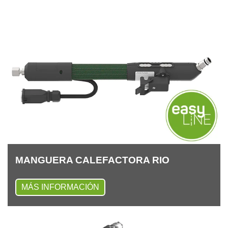
MAN­GUE­RA CALE­FAC­TO­RA RIO
MÁS INFORMACIÓN