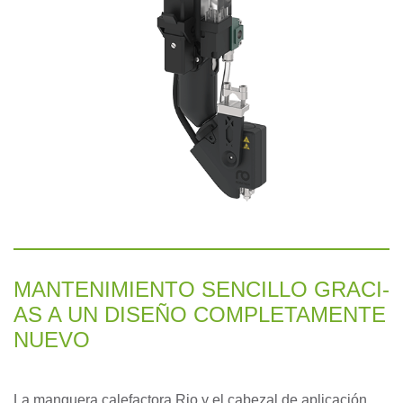
MAN­TEN­IMI­EN­TO SEN­CIL­LO GRA­CI­
AS A UN DI­SEÑO COM­PLE­TA­MEN­TE
NUE­VO
La manguera calefactora Rio y el cabezal de aplicación